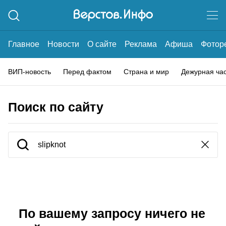
Главное
Новости
О сайте
Реклама
Афиша
Фотор
ВИП-новость
Перед фактом
Страна и мир
Дежурная ча
Поиск по сайту
По вашему запросу ничего не