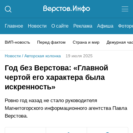
Главное
Новости
О сайте
Реклама
Афиша
Фотор
ВИП-новость
Перед фактом
Страна и мир
Дежурная ча
Новости
/
Авторская колонка
19 июля 2025
Год без Верстова: «Главной
чертой его характера была
искренность»
Ровно год назад не стало руководителя
Магнитогорского информационного агентства Павла
Верстова.