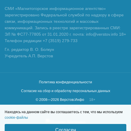
СМИ «Магнитогорское информационное агентство»
зарегистрировано Федеральной службой по надзору в сфере
связи, информационных технологий и массовых
коммуникаций. Запись в реестре зарегистрированных СМИ:
ЭЛ № ФС77-77805 от 31.01.2020 г. почта: info@verstov.info 18+
Телефон редакции +7 (3519) 279-733
Гл. редактор В. О. Болкун
Учредитель А.П. Верстов
Политика конфиденциальности
Согласие на сбор и обработку персональных данных
© 2008—
2026
Верстов.Инфо
18+
Сделано в
KLBR
Находясь на данном сайте вы соглашаетесь с тем, что мы используем
cookie-файлы
Согласен