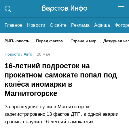
Главное
Новости
О сайте
Реклама
Афиша
Фотор
ВИП-новость
Перед фактом
Страна и мир
Дежурная ча
Новости
/
Авто
28 мая
16-летний подросток на
прокатном самокате попал под
колёса иномарки в
Магнитогорске
За прошедшие сутки в Магнитогорске
зарегистрировано 13 фактов ДТП, в одной аварии
травмы получил 16-летний самокатчик.