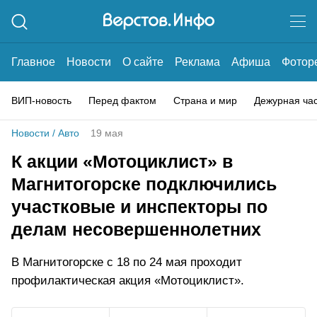
Главное
Новости
О сайте
Реклама
Афиша
Фотор
ВИП-новость
Перед фактом
Страна и мир
Дежурная ча
Новости
/
Авто
19 мая
К акции «Мотоциклист» в
Магнитогорске подключились
участковые и инспекторы по
делам несовершеннолетних
В Магнитогорске с 18 по 24 мая проходит
профилактическая акция «Мотоциклист».