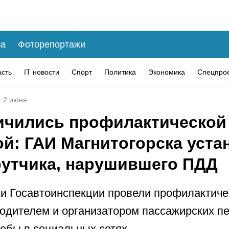
а
Фоторепортажи
асть
IT новости
Спорт
Политика
Экономика
Спецпро
2 июня
ичились профилактической
ой: ГАИ Магнитогорска уста
утчика, нарушившего ПДД
и Госавтоинспекции провели профилактич
водителем и организатором пассажирских п
обы в социальных сетях.