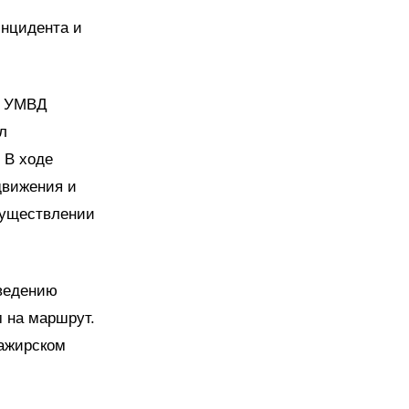
инцидента и
и УМВД
л
 В ходе
движения и
осуществлении
оведению
 на маршрут.
сажирском