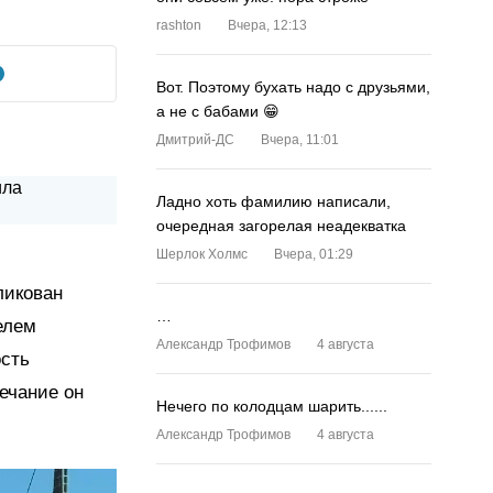
rashton
Вчера, 12:13
Вот. Поэтому бухать надо с друзьями,
а не с бабами 😁
Дмитрий-ДС
Вчера, 11:01
Ладно хоть фамилию написали,
очередная загорелая неадекватка
Шерлок Холмс
Вчера, 01:29
ликован
…
елем
Александр Трофимов
4 августа
ость
ечание он
Нечего по колодцам шарить......
Александр Трофимов
4 августа