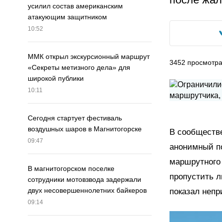
усилил состав американским
атакующим защитником
10:52
ММК открыл экскурсионный маршрут
3452
просмотр
«Секреты метизного дела» для
широкой публики
10:11
Сегодня стартует фестиваль
воздушных шаров в Магнитогорске
В сообществе
09:47
анонимный по
маршрутного 
В магнитогорском поселке
пропустить л
сотрудники мотовзвода задержали
двух несовершеннолетних байкеров
показал непр
09:14