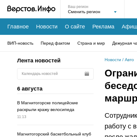
Ваш регион
Главное
Новости
О сайте
Реклама
Афиш
ВИП-новость
Перед фактом
Страна и мир
Дежурная ч
Новости
/
Авто
Лента новостей
Огран
Календарь новостей
бесед
6 августа
маршр
В Магнитогорске полицейские
раскрыли кражу велосипеда
Сотрудник
11:13
работу с 
Магнитогорский баскетбольный клуб
после жал