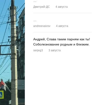
…
Дмитрий-ДС
4 августа
…
andreevaivsv
4 августа
Андрей, Слава таким парням как ты!
Соболезнование родным и близким.
serjeg3
3 августа