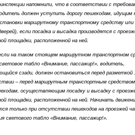
инспекции напомнили, что в соответствии с требован
одитель должен уступить дорогу пешеходам, идущим
остановки маршрутному транспортному средству или 
верей), если посадка и высадка производятся с проезж
ной площадки, расположенной на ней.
 если на таком стоящем маршрутном транспортном с
световое табло «Внимание, пассажир!», водитель,
щийся сзади, должен остановиться перед разметкой 1.
ствии – перед маршрутным транспортным средством,
еходам, осуществляющим посадку и высадку с проезж
ной площадки, расположенной на ней. Начинать движен
ся только при отсутствии пешеходов на проезжей ча
я светового табло «Внимание, пассажир!».