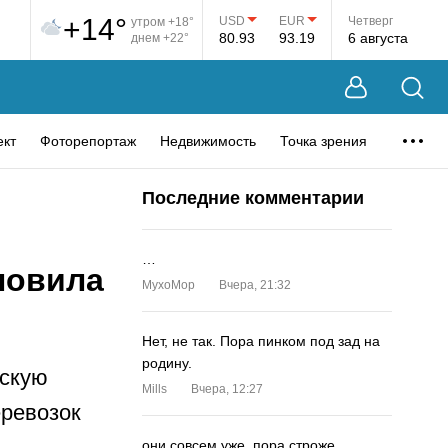
+14°
USD
EUR
Четверг
утром +18°
80.93
93.19
6 августа
днем +22°
ект
Фоторепортаж
Недвижимость
Точка зрения
Последние комментарии
…
новила
MyxoMop
Вчера, 21:32
Нет, не так. Пора пинком под зад на
родину.
ескую
Mills
Вчера, 12:27
еревозок
они совсем уже. пора строже