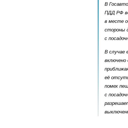
В Госавто
ПДД РФ в
в месте 
стороны д
с посадоч
В случае
включено 
приближаю
её отсут
помех пеш
с посадоч
разрешает
выключени