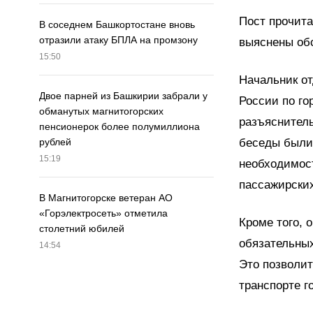
Пост прочита
В соседнем Башкортостане вновь
отразили атаку БПЛА на промзону
выяснены об
15:50
Начальник от
Двое парней из Башкирии забрали у
России по го
обманутых магнитогорских
разъяснитель
пенсионерок более полумиллиона
беседы были
рублей
15:19
необходимост
пассажирских
В Магнитогорске ветеран АО
«Горэлектросеть» отметила
Кроме того, 
столетний юбилей
обязательных
14:54
Это позволит
транспорте г