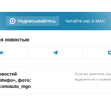
Подписывайтесь
Читайте нас в MAX
ся новостью
овостей
Если вы заметили оши
выделите ее и нажмит
.Инфо», фото:
k.com/auto_mgn