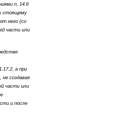
иями п. 14.6
 к стоящему
от него (со
ей части или
редстве
17.2, а при
 не создавая
ей части или
ие
сти и после