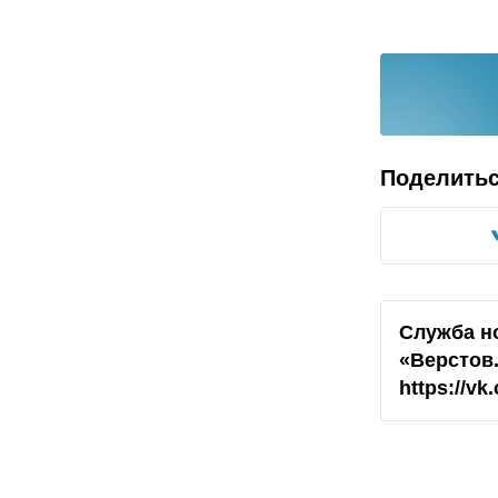
Поделить
Служба н
«Верстов
https://v