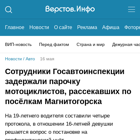
Главное
Новости
О сайте
Реклама
Афиша
Фотор
ВИП-новость
Перед фактом
Страна и мир
Дежурная ча
Новости
/
Авто
16 мая
Сотрудники Госавтоинспекции
задержали парочку
мотоциклистов, рассекавших по
посёлкам Магнитогорска
На 19-летнего водителя составили четыре
протокола, в отношении 16-летней девушки
решается вопрос о постановке на