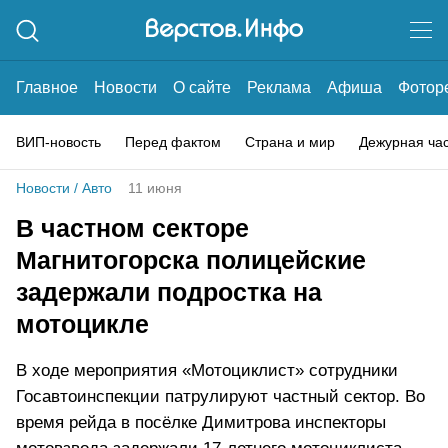
Главное
Новости
О сайте
Реклама
Афиша
Фотор
ВИП-новость
Перед фактом
Страна и мир
Дежурная ча
Новости
/
Авто
11 июня
В частном секторе
Магнитогорска полицейские
задержали подростка на
мотоцикле
В ходе мероприятия «Мотоциклист» сотрудники
Госавтоинспекции патрулируют частный сектор. Во
время рейда в посёлке Димитрова инспекторы