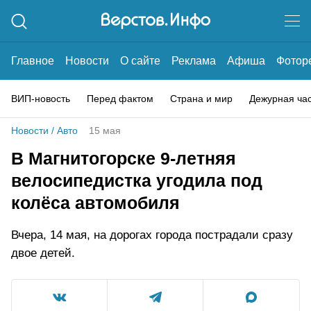
Главное
Новости
О сайте
Реклама
Афиша
Фотор
ВИП-новость
Перед фактом
Страна и мир
Дежурная ча
Новости
/
Авто
15 мая
В Магнитогорске 9-летняя
велосипедистка угодила под
колёса автомобиля
Вчера, 14 мая, на дорогах города пострадали сразу
двое детей.