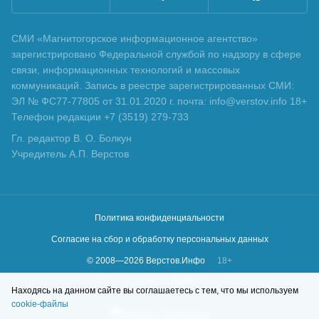
СМИ «Магнитогорское информационное агентство»
зарегистрировано Федеральной службой по надзору в сфере
связи, информационных технологий и массовых
коммуникаций. Запись в реестре зарегистрированных СМИ:
ЭЛ № ФС77-77805 от 31.01.2020 г. почта: info@verstov.info 18+
Телефон редакции +7 (3519) 279-733
Гл. редактор В. О. Болкун
Учредитель А.П. Верстов
Политика конфиденциальности
Согласие на сбор и обработку персональных данных
© 2008—
2026
Верстов.Инфо
18+
Сделано в
KLBR
Находясь на данном сайте вы соглашаетесь с тем, что мы используем
cookie-файлы