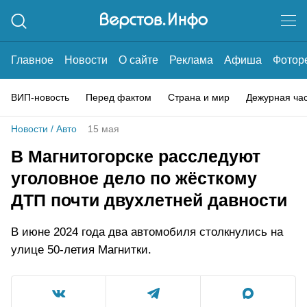
Главное
Новости
О сайте
Реклама
Афиша
Фотор
ВИП-новость
Перед фактом
Страна и мир
Дежурная ча
Новости
/
Авто
15 мая
В Магнитогорске расследуют
уголовное дело по жёсткому
ДТП почти двухлетней давности
В июне 2024 года два автомобиля столкнулись на
улице 50-летия Магнитки.