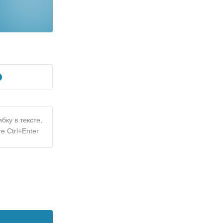
бку в тексте,
е Ctrl+Enter