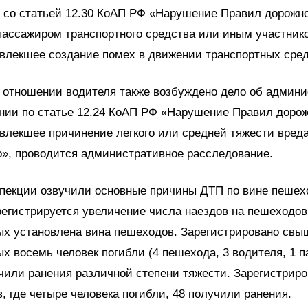
и со статьей 12.30 КоАП РФ «Нарушение Правил дорожн
пассажиром транспортного средства или иным участник
влекшее создание помех в движении транспортных сред
в отношении водителя также возбуждено дело об админ
нии по статье 12.24 КоАП РФ «Нарушение Правил дорож
влекшее причинение легкого или средней тяжести вред
», проводится административное расследование.
пекции озвучили основные причины ДТП по вине пешех
регистрируется увеличение числа наездов на пешеходов
ых установлена вина пешеходов. Зарегистрировано свы
ых восемь человек погибли (4 пешехода, 3 водителя, 1 п
чили ранения различной степени тяжести. Зарегистриро
, где четыре человека погибли, 48 получили ранения.