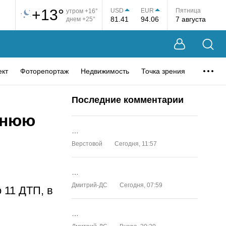
+13°
USD
EUR
Пятница
утром +16°
81.41
94.06
7 августа
днем +25°
ект
Фоторепортаж
Недвижимость
Точка зрения
Последние комментарии
тнюю
…
Верстовой
Сегодня, 11:57
…
Дмитрий-ДС
Сегодня, 07:59
 11 ДТП, в
…