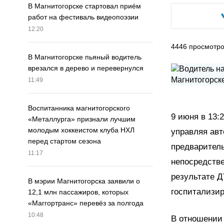
В Магнитогорске стартовал приём
работ на фестиваль видеопоэзии
12:20
4446
просмотр
В Магнитогорске пьяный водитель
врезался в дерево и перевернулся
11:49
Воспитанника магнитогорского
9 июня в 13:
«Металлурга» признали лучшим
молодым хоккеистом клуба НХЛ
управляя ав
перед стартом сезона
предварител
11:17
непосредстве
результате Д
В мэрии Магнитогорска заявили о
госпитализир
12,1 млн пассажиров, которых
«Маггортранс» перевёз за полгода
10:48
В отношении