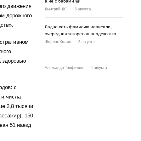
а не с бабами 😁
ого движения
Дмитрий-ДС
5 августа
ом дорожного
ств».
Ладно хоть фамилию написали,
очередная загорелая неадекватка
истративном
Шерлок Холмс
5 августа
ного
…
а здоровью
Александр Трофимов
4 августа
одов: с
 и числа
ше 2,8 тысячи
ассажир), 150
ван 51 наезд