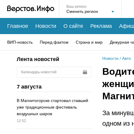
Ваш регион
Главное
Новости
О сайте
Реклама
Афиш
ВИП-новость
Перед фактом
Страна и мир
Дежурная ч
Новости
/
Авто
Лента новостей
Водит
Календарь новостей
женщи
7 августа
Магни
В Магнитогорске стартовал ставший
уже традиционным фестиваль
За минувш
воздушных шаров
12:52
одном из 