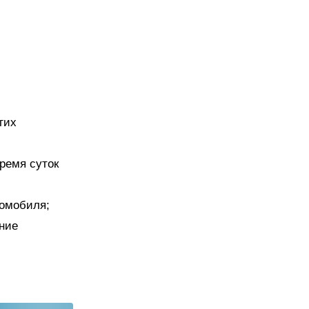
;
гих
ремя суток
томобиля;
ние