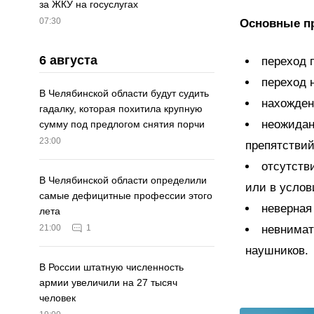
за ЖКУ на госуслугах
07:30
Основные п
6 августа
переход 
переход 
В Челябинской области будут судить
нахожден
гадалку, которая похитила крупную
неожидан
сумму под предлогом снятия порчи
23:00
препятствий
отсутств
В Челябинской области определили
или в услов
самые дефицитные профессии этого
неверная
лета
невнимат
21:00
1
наушников.
В России штатную численность
армии увеличили на 27 тысяч
человек