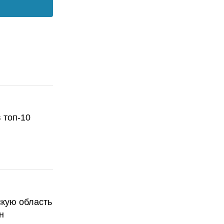
 топ-10
скую область
н