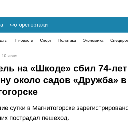
а
Фоторепортажи
асть
IT новости
Спорт
Политика
Экономика
Спецпро
10 июня
ель на «Шкоде» сбил 74-ле
ну около садов «Дружба» в
тогорске
ие сутки в Магнитогорске зарегистрировано
них пострадал пешеход.