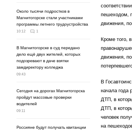
соответстви
Около тысячи подростков в
пешеходом, 
Магнитогорске стали участниками
движения, по
программы летнего трудоустройства
10:12
1
Кроме того, 
правонаруше
В Магнитогорске в суд передано
дело ещё двух жителей, которых
движения, по
подозревают в даче взятки
потерпевшего
замдиректору колледжа
09:43
В Госавтоинс
начала года 
Сегодня на дорогах Магнитогорска
пройдут массовые проверки
ДТП, в котор
водителей
ДТП, в котор
09:11
человек полу
на пешеходов
Россияне будут получать квитанции