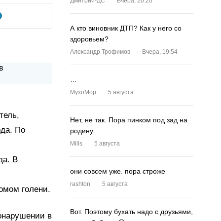
Дмитрий-ДС
Вчера, 20:20
А кто виновник ДТП? Как у него со
здоровьем?
Александр Трофимов
Вчера, 19:54
…
MyxoMop
5 августа
тель,
Нет, не так. Пора пинком под зад на
да. По
родину.
Mills
5 августа
да. В
они совсем уже. пора строже
rashton
5 августа
омом голени.
Вот. Поэтому бухать надо с друзьями,
онарушении в