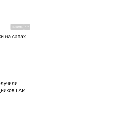
РЕКЛАМА
ки на сапах
олучили
дников ГАИ