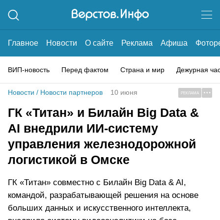
Главное
Новости
О сайте
Реклама
Афиша
Фотор
ВИП-новость
Перед фактом
Страна и мир
Дежурная ча
Новости
/
Новости партнеров
10 июня
РЕКЛАМА
ГК «Титан» и Билайн Big Data &
AI внедрили ИИ-систему
управления железнодорожной
логистикой в Омске
ГК «Титан» совместно с Билайн Big Data & AI,
командой, разрабатывающей решения на основе
больших данных и искусственного интеллекта,