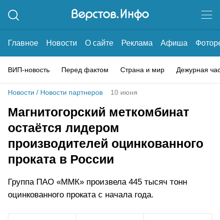
Главное
Новости
О сайте
Реклама
Афиша
Фотор
ВИП-новость
Перед фактом
Страна и мир
Дежурная ча
Новости
/
Новости партнеров
10 июня
Магнитогорский меткомбинат
остаётся лидером
производителей оцинкованного
проката в России
Группа ПАО «ММК» произвела 445 тысяч тонн
оцинкованного проката с начала года.