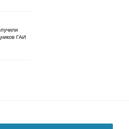
олучили
дников ГАИ