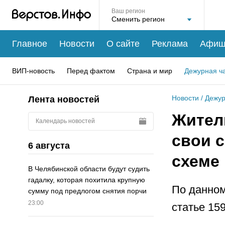
Ваш регион
Главное
Новости
О сайте
Реклама
Афиш
ВИП-новость
Перед фактом
Страна и мир
Дежурная ч
Новости
/
Дежур
Лента новостей
Жител
Календарь новостей
свои 
6 августа
схеме
В Челябинской области будут судить
гадалку, которая похитила крупную
По данном
сумму под предлогом снятия порчи
23:00
статье 15