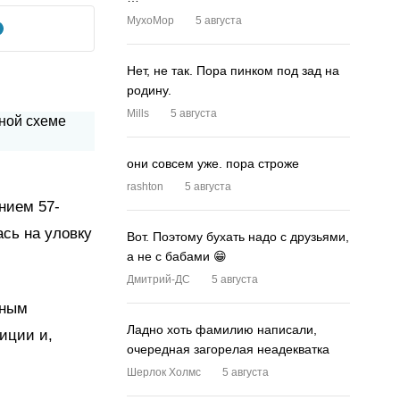
MyxoMop
5 августа
Нет, не так. Пора пинком под зад на
родину.
Mills
5 августа
они совсем уже. пора строже
rashton
5 августа
нием 57-
ась на уловку
Вот. Поэтому бухать надо с друзьями,
а не с бабами 😁
Дмитрий-ДС
5 августа
сным
Ладно хоть фамилию написали,
иции и,
очередная загорелая неадекватка
Шерлок Холмс
5 августа