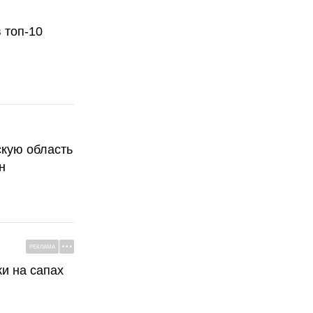
 топ-10
скую область
н
РЕКЛАМА
ки на сапах