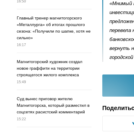
16:50
«Мнимый 
инвестици
Главный тренер магнитогорского
предложен
«Металлурга» об итогах прошлого
перевела 
сезона: «Получили по шапке, хотя не
сильно»
банковско
16:17
вернуть н
городской
Магнитогорский художник создал
новое граффити на территории
строящегося жилого комплекса
15:49
Суд вынес приговор жителю
Магнитогорска, который разместил в
Поделить
соцсетях расистский комментарий
15:22