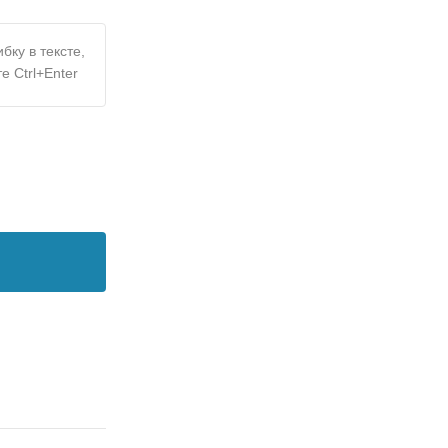
бку в тексте,
е Ctrl+Enter