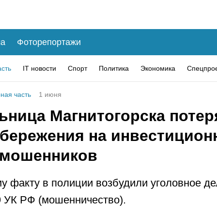
а
Фоторепортажи
асть
IT новости
Спорт
Политика
Экономика
Спецпро
ная часть
1 июня
ьница Магнитогорска потер
сбережения на инвестицион
 мошенников
у факту в полиции возбудили уголовное де
9 УК РФ (мошенничество).