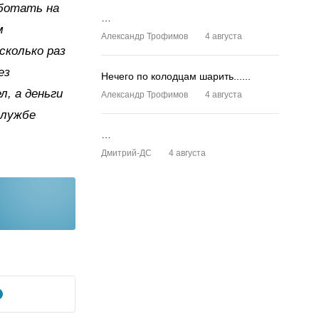
аботать на
…
м
Александр Трофимов
4 августа
сколько раз
ез
Нечего по колодцам шарить......
л, а деньги
Александр Трофимов
4 августа
службе
…
Дмитрий-ДС
4 августа