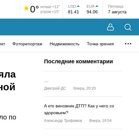
0°
USD
EUR
Пятница
ночью +12°
81.41
94.06
7 августа
утром +15°
ект
Фоторепортаж
Недвижимость
Точка зрения
Последние комментарии
яла
…
ной
Дмитрий-ДС
Вчера, 20:20
А кто виновник ДТП? Как у него со
здоровьем?
ло по
Александр Трофимов
Вчера, 19:54
…