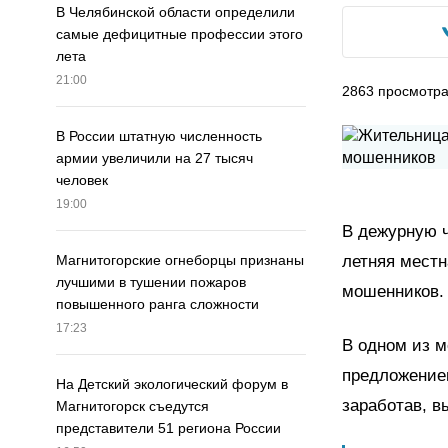
В Челябинской области определили
самые дефицитные профессии этого
лета
21:00
2863
просмотр
В России штатную численность
армии увеличили на 27 тысяч
человек
19:00
В дежурную ч
летняя местн
Магнитогорские огнеборцы признаны
лучшими в тушении пожаров
мошенников.
повышенного ранга сложности
17:23
В одном из м
предложение
На Детский экологический форум в
заработав, в
Магнитогорск съедутся
представители 51 региона России