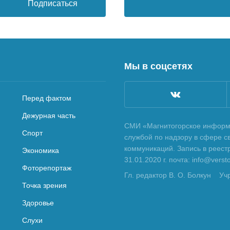
Подписаться
Мы в соцсетях
Перед фактом
Дежурная часть
СМИ «Магнитогорское информа
Спорт
службой по надзору в сфере с
коммуникаций. Запись в реес
Экономика
31.01.2020 г. почта: info@vers
Фоторепортаж
Гл. редактор В. О. Болкун
Уч
Точка зрения
Здоровье
Слухи