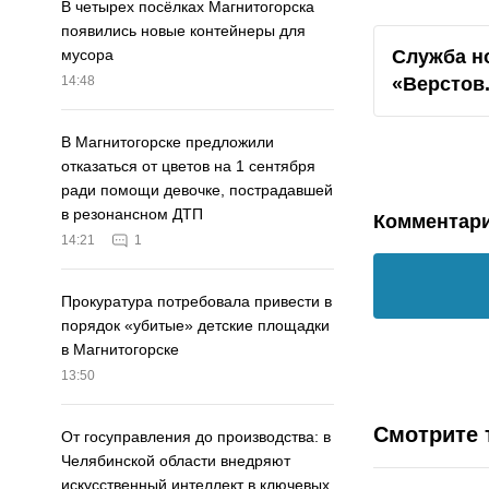
В четырех посёлках Магнитогорска
появились новые контейнеры для
Служба н
мусора
«Верстов
14:48
В Магнитогорске предложили
отказаться от цветов на 1 сентября
ради помощи девочке, пострадавшей
в резонансном ДТП
Комментар
14:21
1
Прокуратура потребовала привести в
порядок «убитые» детские площадки
в Магнитогорске
13:50
Смотрите 
От госуправления до производства: в
Челябинской области внедряют
искусственный интеллект в ключевых