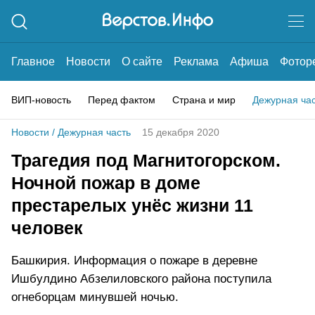
Главное
Новости
О сайте
Реклама
Афиша
Фотор
ВИП-новость
Перед фактом
Страна и мир
Дежурная ча
Новости
/
Дежурная часть
15 декабря 2020
Трагедия под Магнитогорском.
Ночной пожар в доме
престарелых унёс жизни 11
человек
Башкирия. Информация о пожаре в деревне
Ишбулдино Абзелиловского района поступила
огнеборцам минувшей ночью.