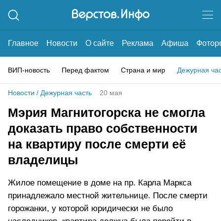
Главное
Новости
О сайте
Реклама
Афиша
Фотор
ВИП-новость
Перед фактом
Страна и мир
Дежурная ча
Новости
/
Дежурная часть
20 мая
Мэрия Магнитогорска не смогла
доказать право собственности
на квартиру после смерти её
владелицы
Жилое помещение в доме на пр. Карла Маркса
принадлежало местной жительнице. После смерти
горожанки, у которой юридически не было