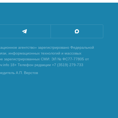
ционное агентство» зарегистрировано Федеральной
вязи, информационных технологий и массовых
тре зарегистрированных СМИ: ЭЛ № ФС77-77805 от
tov.info 18+ Телефон редакции +7 (3519) 279-733
редитель А.П. Верстов