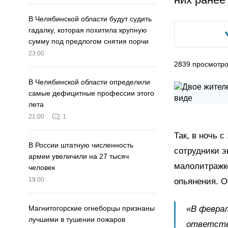
В Челябинской области будут судить
гадалку, которая похитила крупную
сумму под предлогом снятия порчи
23:00
2839
просмотр
В Челябинской области определили
самые дефицитные профессии этого
лета
21:00
1
Так, в ночь 
В России штатную численность
сотрудники 
армии увеличили на 27 тысяч
малолитражко
человек
19:00
опьянения. О
«В феврал
Магнитогорские огнеборцы признаны
лучшими в тушении пожаров
ответств