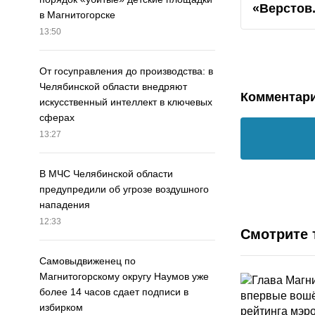
«Верстов
в Магнитогорске
13:50
От госуправления до производства: в
Челябинской области внедряют
Комментар
искусственный интеллект в ключевых
сферах
13:27
В МЧС Челябинской области
предупредили об угрозе воздушного
нападения
12:33
Смотрите 
Самовыдвиженец по
Магнитогорскому округу Наумов уже
более 14 часов сдает подписи в
избирком