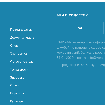
Мы в соцсетях
Перед фактом
Дежурная часть
СМИ «Магнитогорское информа
Спорт
службой по надзору в сфере с
коммуникаций. Запись в реес
Экономика
31.01.2020 г. почта: info@vers
Фоторепортаж
Гл. редактор В. О. Болкун
Уч
Точка зрения
Здоровье
Слухи
Персоны
Культура