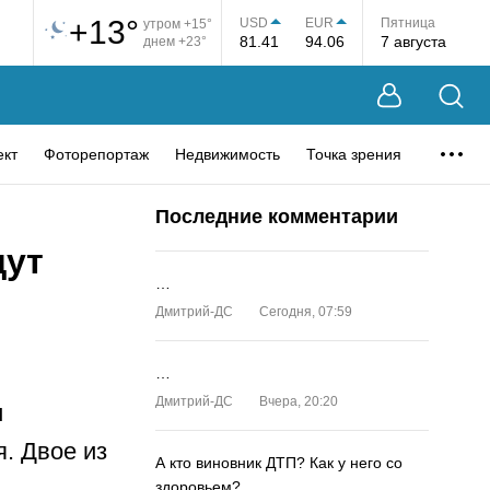
+13°
USD
EUR
Пятница
утром +15°
81.41
94.06
7 августа
днем +23°
ект
Фоторепортаж
Недвижимость
Точка зрения
Последние комментарии
дут
…
Дмитрий-ДС
Сегодня, 07:59
…
Дмитрий-ДС
Вчера, 20:20
и
. Двое из
А кто виновник ДТП? Как у него со
здоровьем?