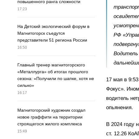
повышенного ранга сложности
транспорт
17:23
освидетел
усмотрены
На Детский экологический форум в
Магнитогорск съедутся
РФ «Упра
представители 51 региона России
подвергн
16:50
Водитель 
дальнейши
Главный тренер магнитогорского
«Металлурга» об итогах прошлого
сезона: «Получили по шапке, хотя не
17 мая в 9:5
сильно»
Фокус». Ином
16:17
водитель нет
опьянения.
Магнитогорский художник создал
новое граффити на территории
В 2024 году 
строящегося жилого комплекса
15:49
ст. 12.26 Ко