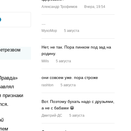
Александр Трофимов
Вчера, 19:54
…
MyxoMop
5 августа
Нет, не так. Пора пинком под зад на
родину.
Mills
5 августа
«Правда»
они совсем уже. пора строже
rashton
5 августа
равлял
и признаки
Вот. Поэтому бухать надо с друзьями,
лся.
а не с бабами 😁
Дмитрий-ДС
5 августа
ой
елем