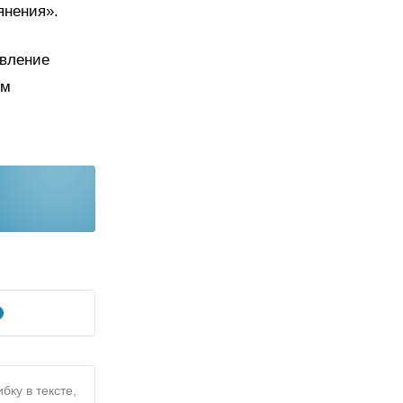
янения».
авление
ым
бку в тексте,