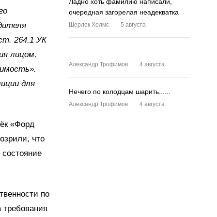
Ладно хоть фамилию написали,
го
очередная загорелая неадекватка
одителя
Шерлок Холмс
5 августа
т. 264.1 УК
…
ия лицом,
Александр Трофимов
4 августа
имость».
лиции для
Нечего по колодцам шарить......
.
Александр Трофимов
4 августа
лёк «Форд
озрили, что
 состояние
твенности по
а требования