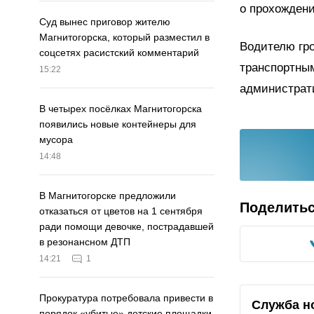
о прохождени
Суд вынес приговор жителю
Магнитогорска, который разместил в
Водителю гро
соцсетях расистский комментарий
транспортны
15:22
администрат
В четырех посёлках Магнитогорска
появились новые контейнеры для
мусора
14:48
В Магнитогорске предложили
Поделить
отказаться от цветов на 1 сентября
ради помощи девочке, пострадавшей
в резонансном ДТП
14:21
1
Прокуратура потребовала привести в
Служба н
порядок «убитые» детские площадки