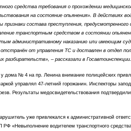
ного средства требования о прохождении медицинско
ьствования на состояние опьянения». В действиях в
 признаки состава преступления, предусмотренного с
вление транспортным средством в состоянии опьянен
утым административному наказанию или имеющим суд
отстранён от управления ТС и доставлен в отдел по
х разбирательств», – рассказали в Госавтоинспекции
3 у дома № 4 на пр. Ленина внимание полицейских прив
аркой управлял 47-летний горожанин. Инспекторы запод
резв. Результаты медосвидетельствования подтвердили
нарушитель уже привлекался к административной ответс
АП РФ «Невыполнение водителем транспортного средств