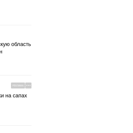
скую область
н
РЕКЛАМА
ки на сапах