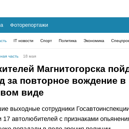
а
Фоторепортажи
асть
IT новости
Спорт
Политика
Экономика
Спецпро
ная часть
18 мая
жителей Магнитогорска пой
д за повторное вождение в
звом виде
ие выходные сотрудники Госавтоинспекци
 17 автолюбителей с признаками опьянения
 уже попадали в поле зрения полиции.