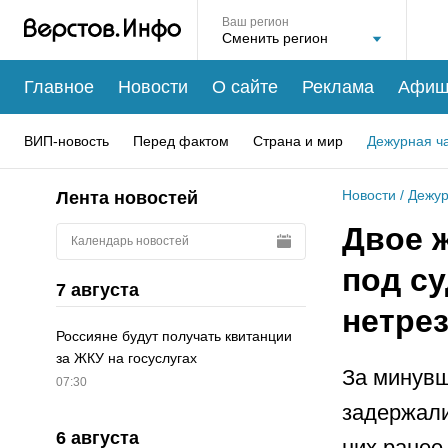
Ваш регион
Главное
Новости
О сайте
Реклама
Афиш
ВИП-новость
Перед фактом
Страна и мир
Дежурная ч
Новости
/
Дежур
Лента новостей
Двое 
Календарь новостей
под су
7 августа
нетре
Россияне будут получать квитанции
за ЖКУ на госуслугах
За минувш
07:30
задержали
6 августа
них ранее