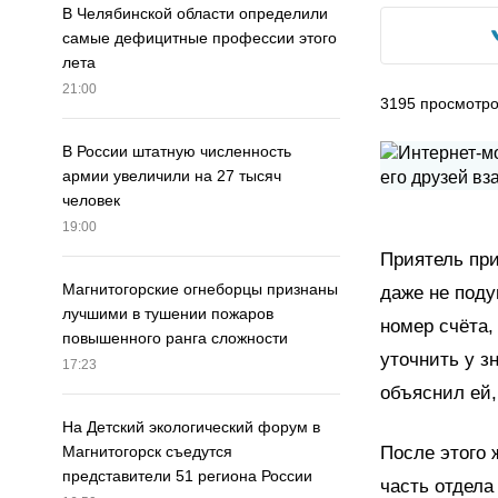
В Челябинской области определили
самые дефицитные профессии этого
лета
21:00
3195
просмотр
В России штатную численность
армии увеличили на 27 тысяч
человек
19:00
Приятель при
Магнитогорские огнеборцы признаны
даже не под
лучшими в тушении пожаров
номер счёта,
повышенного ранга сложности
уточнить у з
17:23
объяснил ей,
На Детский экологический форум в
После этого 
Магнитогорск съедутся
представители 51 региона России
часть отдел