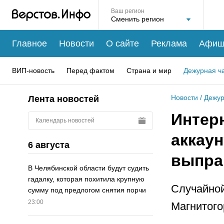
Ваш регион
Главное
Новости
О сайте
Реклама
Афиш
ВИП-новость
Перед фактом
Страна и мир
Дежурная ч
Новости
/
Дежур
Лента новостей
Интер
Календарь новостей
аккау
6 августа
выпра
В Челябинской области будут судить
гадалку, которая похитила крупную
Случайной
сумму под предлогом снятия порчи
23:00
Магнитого