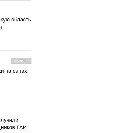
скую область
н
РЕКЛАМА
ки на сапах
олучили
дников ГАИ