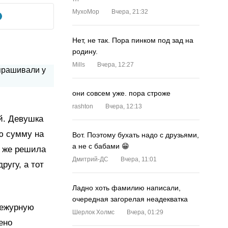
MyxoMop
Вчера, 21:32
Нет, не так. Пора пинком под зад на
родину.
Mills
Вчера, 12:27
они совсем уже. пора строже
rashton
Вчера, 12:13
й. Девушка
ю сумму на
Вот. Поэтому бухать надо с друзьями,
а не с бабами 😁
ё же решила
Дмитрий-ДС
Вчера, 11:01
ругу, а тот
Ладно хоть фамилию написали,
очередная загорелая неадекватка
дежурную
Шерлок Холмс
Вчера, 01:29
ено