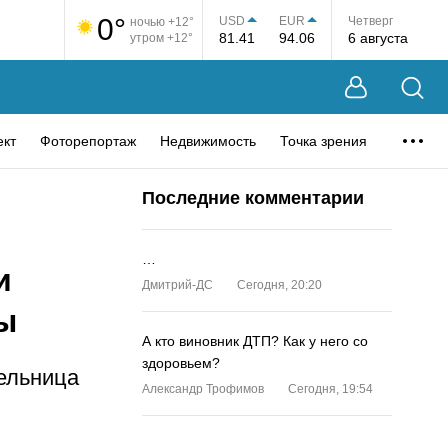
0°
USD
EUR
Четверг
ночью +12°
81.41
94.06
6 августа
утром +12°
ект
Фоторепортаж
Недвижимость
Точка зрения
Последние комментарии
…
и
Дмитрий-ДС
Сегодня, 20:20
ы
А кто виновник ДТП? Как у него со
здоровьем?
ельница
Александр Трофимов
Сегодня, 19:54
…