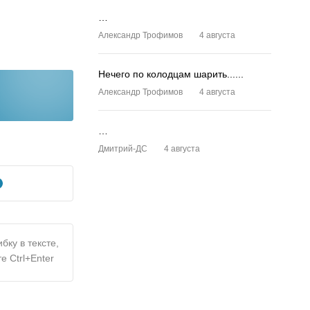
…
Александр Трофимов
4 августа
Нечего по колодцам шарить......
Александр Трофимов
4 августа
…
Дмитрий-ДС
4 августа
бку в тексте,
е Ctrl+Enter