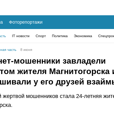
а
Фоторепортажи
асть
IT новости
Спорт
Политика
Экономика
Спецпро
ная часть
8 июня
нет-мошенники завладели
нтом жителя Магнитогорска 
шивали у его друзей взайм
 жертвой мошенников стала 24-летняя жит
рска.