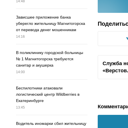
14:48
Зависшее приложение банка
Поделить
уберегло жительницу Магнитогорска
от перевода денег мошенникам
14:16
В поликлинику городской больницы
№ 1 Магнитогорска требуются
Служба н
санитар и акушерка
«Верстов
14:00
Беспилотники атаковали
логистический центр Wildberries в
Екатеринбурге
Комментар
13:45
Водитель иномарки сбил жительницу