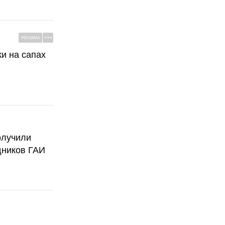
РЕКЛАМА
ки на сапах
олучили
дников ГАИ