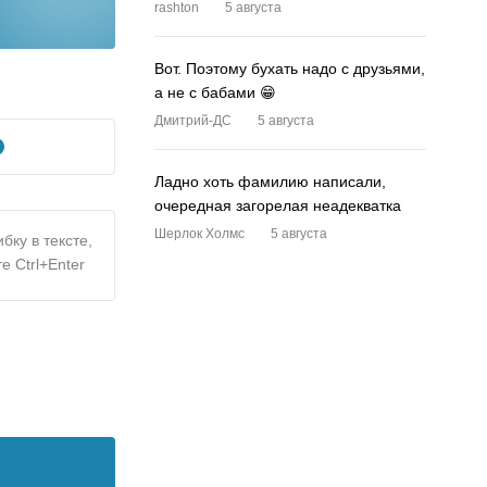
rashton
5 августа
Вот. Поэтому бухать надо с друзьями,
а не с бабами 😁
Дмитрий-ДС
5 августа
Ладно хоть фамилию написали,
очередная загорелая неадекватка
Шерлок Холмс
5 августа
бку в тексте,
е Ctrl+Enter