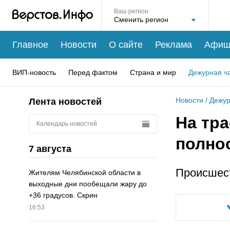
Ваш регион
Главное
Новости
О сайте
Реклама
Афиш
ВИП-новость
Перед фактом
Страна и мир
Дежурная ч
Новости
/
Дежур
Лента новостей
На тр
Календарь новостей
полно
7 августа
Происшест
Жителям Челябинской области в
выходные дни пообещали жару до
+36 градусов. Скрин
16:53