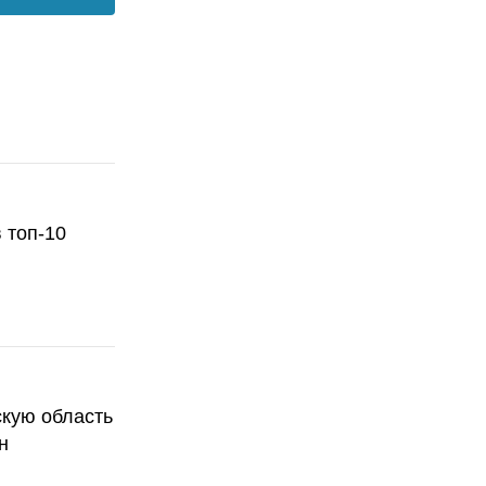
 топ-10
скую область
н