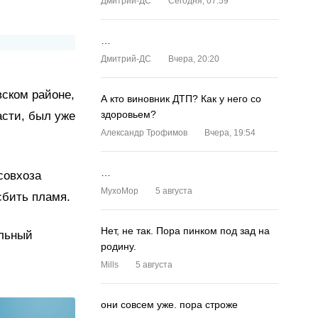
Дмитрий-ДС
Сегодня, 07:59
…
Дмитрий-ДС
Вчера, 20:20
ском районе,
А кто виновник ДТП? Как у него со
здоровьем?
асти, был уже
Александр Трофимов
Вчера, 19:54
…
совхоза
MyxoMop
5 августа
сбить пламя.
Нет, не так. Пора пинком под зад на
альный
родину.
Mills
5 августа
они совсем уже. пора строже