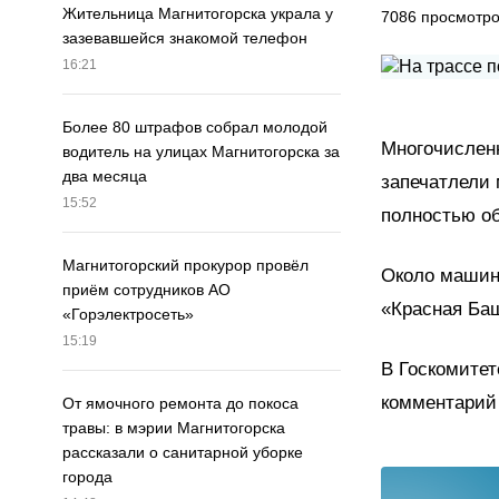
Жительница Магнитогорска украла у
7086
просмотр
зазевавшейся знакомой телефон
16:21
Более 80 штрафов собрал молодой
Многочислен
водитель на улицах Магнитогорска за
два месяца
запечатлели 
15:52
полностью о
Магнитогорский прокурор провёл
Около машины
приём сотрудников АО
«Красная Баш
«Горэлектросеть»
15:19
В Госкомитет
комментарий 
От ямочного ремонта до покоса
травы: в мэрии Магнитогорска
рассказали о санитарной уборке
города