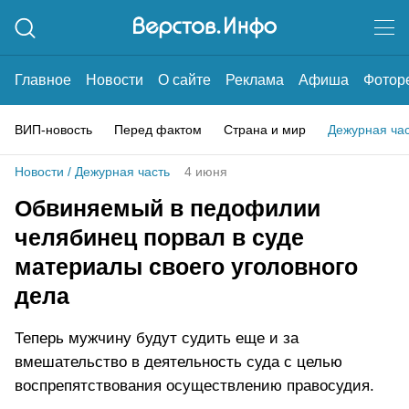
Главное
Новости
О сайте
Реклама
Афиша
Фотор
ВИП-новость
Перед фактом
Страна и мир
Дежурная ча
Новости
/
Дежурная часть
4 июня
Обвиняемый в педофилии
челябинец порвал в суде
материалы своего уголовного
дела
Теперь мужчину будут судить еще и за
вмешательство в деятельность суда с целью
воспрепятствования осуществлению правосудия.