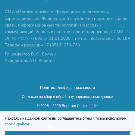
СМИ «Магнитогорское информационное агентство»
зарегистрировано Федеральной службой по надзору в сфере
связи, информационных технологий и массовых
коммуникаций. Запись в реестре зарегистрированных СМИ:
ЭЛ № ФС77-77805 от 31.01.2020 г. почта: info@verstov.info 18+
Телефон редакции +7 (3519) 279-733
Гл. редактор В. О. Болкун
Учредитель А.П. Верстов
Политика конфиденциальности
Согласие на сбор и обработку персональных данных
© 2008—
2026
Верстов.Инфо
18+
Сделано в
KLBR
Находясь на данном сайте вы соглашаетесь с тем, что мы используем
cookie-файлы