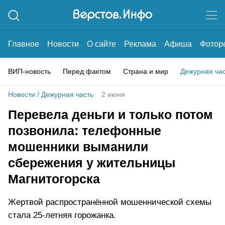
Главное
Новости
О сайте
Реклама
Афиша
Фотор
ВИП-новость
Перед фактом
Страна и мир
Дежурная ча
Новости
/
Дежурная часть
2 июня
Перевела деньги и только потом
позвонила: телефонные
мошенники выманили
сбережения у жительницы
Магнитогорска
Жертвой распространённой мошеннической схемы
стала 25-летняя горожанка.