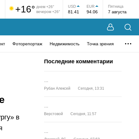
+16°
USD
EUR
Пятница
днем +26°
81.41
94.06
7 августа
вечером +26°
ект
Фоторепортаж
Недвижимость
Точка зрения
Последние комментарии
…
Рубан Алексей
Сегодня, 13:31
е
…
Верстовой
Сегодня, 11:57
ргу» в
я
…