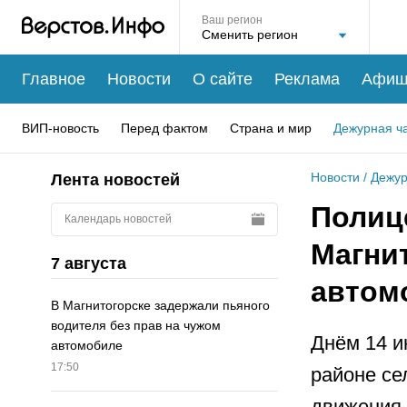
Ваш регион
Главное
Новости
О сайте
Реклама
Афиш
ВИП-новость
Перед фактом
Страна и мир
Дежурная ч
Новости
/
Дежур
Лента новостей
Полиц
Календарь новостей
Магнит
7 августа
автом
В Магнитогорске задержали пьяного
водителя без прав на чужом
Днём 14 и
автомобиле
17:50
районе се
движения 