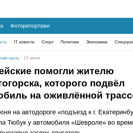
а
Фоторепортажи
асть
IT новости
Спорт
Политика
Экономика
Спецпро
ная часть
17 июня
ейские помогли жителю
огорска, которого подвёл
обиль на оживлённой трасс
юня на автодороге «подъезд к г. Екатеринбу
ла Тюбук у автомобиля «Шевроле» во врем
внезапно заглох двигатель.