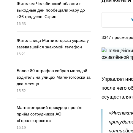
Жителям Челябинской области в
выходные дни пообещали жару до
+36 градусов. Скрин
16:53
3347
просмотр
Жительница Магнитогорска украла у
зазевавшейся знакомой телефон
16:21
Более 80 штрафов собрал молодой
водитель на улицах Магнитогорска за
Управлял ино
два месяца
после чего о
15:52
осуществляли
Магнитогорский прокурор провёл
«Инспект
приём сотрудников АО
«Горэлектросеть»
принудите
15:19
полицейск