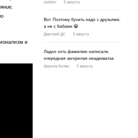
rashton
5 августа
яние,
но
Вот. Поэтому бухать надо с друзьями,
а не с бабами 😁
Дмитрий-ДС
5 августа
сионализм и
Ладно хоть фамилию написали,
очередная загорелая неадекватка
Шерлок Холмс
5 августа