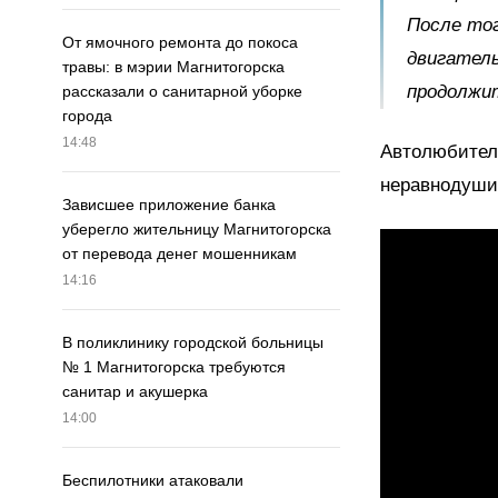
После тог
От ямочного ремонта до покоса
двигател
травы: в мэрии Магнитогорска
продолжит
рассказали о санитарной уборке
города
14:48
Автолюбитель
неравнодуши
Зависшее приложение банка
уберегло жительницу Магнитогорска
от перевода денег мошенникам
14:16
В поликлинику городской больницы
№ 1 Магнитогорска требуются
санитар и акушерка
14:00
Беспилотники атаковали