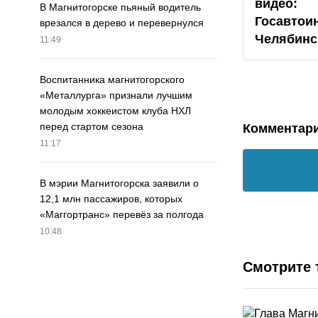
видео:
В Магнитогорске пьяный водитель
Госавтои
врезался в дерево и перевернулся
Челябинс
11:49
Воспитанника магнитогорского
«Металлурга» признали лучшим
молодым хоккеистом клуба НХЛ
перед стартом сезона
Комментар
11:17
В мэрии Магнитогорска заявили о
12,1 млн пассажиров, которых
«Маггортранс» перевёз за полгода
10:48
Смотрите 