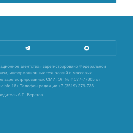
ционное агентство» зарегистрировано Федеральной
вязи, информационных технологий и массовых
тре зарегистрированных СМИ: ЭЛ № ФС77-77805 от
tov.info 18+ Телефон редакции +7 (3519) 279-733
редитель А.П. Верстов