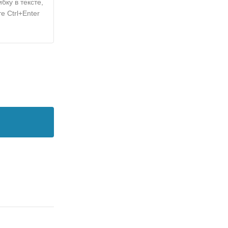
бку в тексте,
е Ctrl+Enter