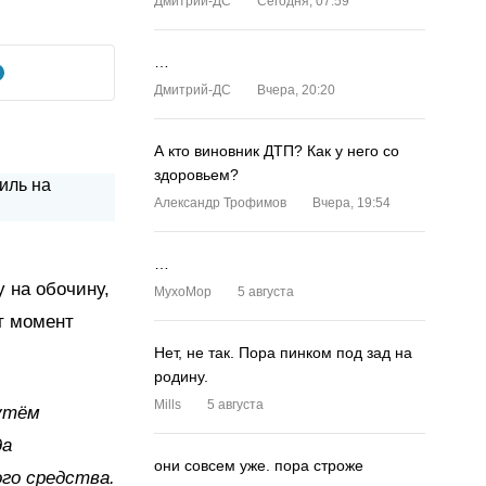
Дмитрий-ДС
Сегодня, 07:59
…
Дмитрий-ДС
Вчера, 20:20
А кто виновник ДТП? Как у него со
здоровьем?
Александр Трофимов
Вчера, 19:54
…
 на обочину,
MyxoMop
5 августа
т момент
Нет, не так. Пора пинком под зад на
родину.
Mills
5 августа
утём
да
они совсем уже. пора строже
го средства.