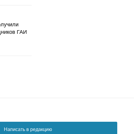
олучили
дников ГАИ
Написать в редакцию