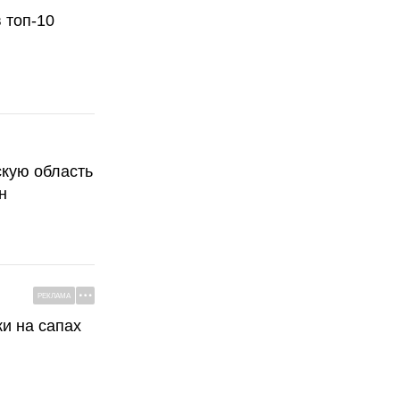
 топ-10
скую область
н
РЕКЛАМА
ки на сапах