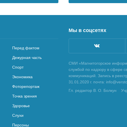
Мы в соцсетях
Перед фактом
Дежурная часть
СМИ «Магнитогорское информа
Спорт
службой по надзору в сфере с
коммуникаций. Запись в реес
Экономика
31.01.2020 г. почта: info@vers
Фоторепортаж
Гл. редактор В. О. Болкун
Уч
Точка зрения
Здоровье
Слухи
Персоны