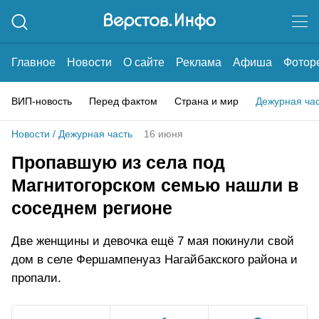
Главное
Новости
О сайте
Реклама
Афиша
Фотор
ВИП-новость
Перед фактом
Страна и мир
Дежурная ча
Новости
/
Дежурная часть
16 июня
Пропавшую из села под
Магнитогорском семью нашли в
соседнем регионе
Две женщины и девочка ещё 7 мая покинули свой
дом в селе Фершампенуаз Нагайбакского района и
пропали.