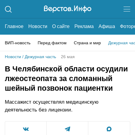
Главное
Новости
О сайте
Реклама
Афиша
Фотор
ВИП-новость
Перед фактом
Страна и мир
Дежурная ча
Новости
/
Дежурная часть
26 мая
В Челябинской области осудили
лжеостеопата за сломанный
шейный позвонок пациентки
Массажист осуществлял медицинскую
деятельность без лицензии.