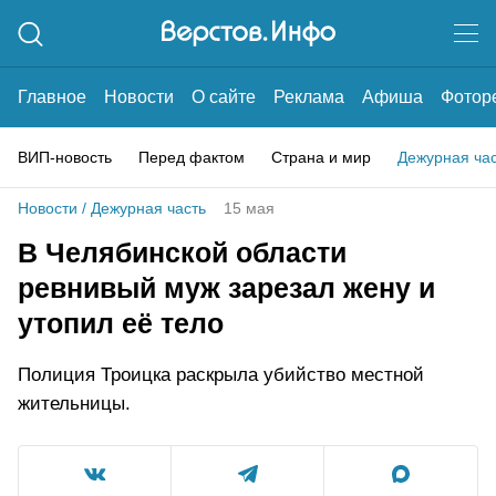
Главное
Новости
О сайте
Реклама
Афиша
Фотор
ВИП-новость
Перед фактом
Страна и мир
Дежурная ча
Новости
/
Дежурная часть
15 мая
В Челябинской области
ревнивый муж зарезал жену и
утопил её тело
Полиция Троицка раскрыла убийство местной
жительницы.