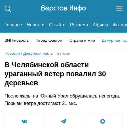
Главное
Новости
О сайте
Реклама
Афиша
Фотор
ВИП-новость
Перед фактом
Страна и мир
Дежурная ча
Новости
/
Дежурная часть
27 мая
В Челябинской области
ураганный ветер повалил 30
деревьев
После жары на Южный Урал обрушилась непогода.
Порывы ветра достигают 21 м/с.