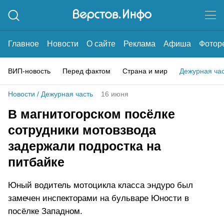
Главное
Новости
О сайте
Реклама
Афиша
Фотор
ВИП-новость
Перед фактом
Страна и мир
Дежурная ча
Новости
/
Дежурная часть
16 июня
В магнитогорском посёлке
сотрудники мотовзвода
задержали подростка на
питбайке
Юный водитель мотоцикла класса эндуро был
замечен инспекторами на бульваре Юности в
посёлке Западном.