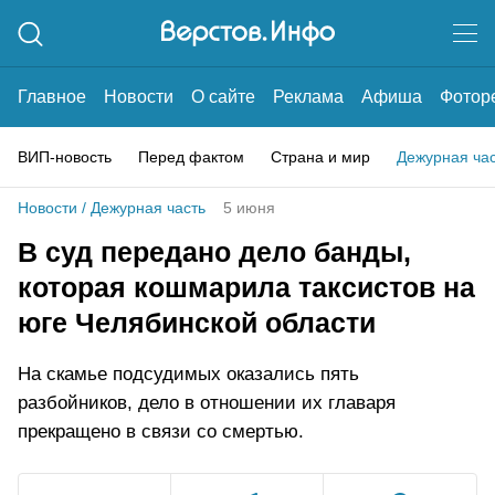
Главное
Новости
О сайте
Реклама
Афиша
Фотор
ВИП-новость
Перед фактом
Страна и мир
Дежурная ча
Новости
/
Дежурная часть
5 июня
В суд передано дело банды,
которая кошмарила таксистов на
юге Челябинской области
На скамье подсудимых оказались пять
разбойников, дело в отношении их главаря
прекращено в связи со смертью.