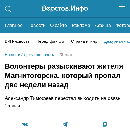
Главное
Новости
О сайте
Реклама
Афиша
Фотор
ВИП-новость
Перед фактом
Страна и мир
Дежурная ча
Новости
/
Дежурная часть
28 мая
Волонтёры разыскивают жителя
Магнитогорска, который пропал
две недели назад
Александр Тимофеев перестал выходить на связь
15 мая.