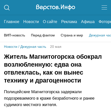
Главное
Новости
О сайте
Реклама
Афиша
Фотор
ВИП-новость
Перед фактом
Страна и мир
Дежурная ча
Новости
/
Дежурная часть
20 мая
Житель Магнитогорска обокрал
возлюбленную: едва она
отвлеклась, как он вынес
технику и драгоценности
Полицейские Магнитогорска задержали
подозреваемого в краже безработного и ранее
судимого местного жителя.