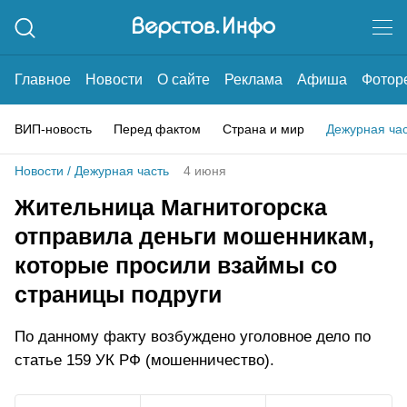
Главное
Новости
О сайте
Реклама
Афиша
Фотор
ВИП-новость
Перед фактом
Страна и мир
Дежурная ча
Новости
/
Дежурная часть
4 июня
Жительница Магнитогорска
отправила деньги мошенникам,
которые просили взаймы со
страницы подруги
По данному факту возбуждено уголовное дело по
статье 159 УК РФ (мошенничество).