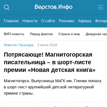
Главное
Новости
О сайте
Реклама
Афиша
Фотор
ВИП-новость
Перед фактом
Страна и мир
Дежурная ча
Новости
/
Культура
3 июля 2018
Потрясающе! Магнитогорская
писательница – в шорт-листе
премии «Новая детская книга»
Магнитогорск. Выпускница МаГК им. Глинки попала
в шорт-лист крупнейшей детской литературной
премии страны.