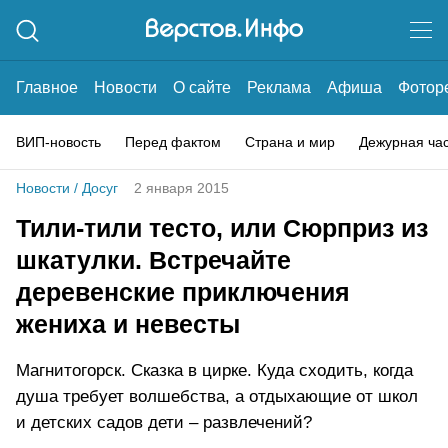
Главное
Новости
О сайте
Реклама
Афиша
Фотор
ВИП-новость
Перед фактом
Страна и мир
Дежурная ча
Новости
/
Досуг
2 января 2015
Тили-тили тесто, или Сюрприз из
шкатулки. Встречайте
деревенские приключения
жениха и невесты
Магнитогорск. Сказка в цирке. Куда сходить, когда
душа требует волшебства, а отдыхающие от школ
и детских садов дети – развлечений?