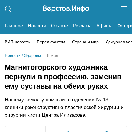
Главное
Новости
О сайте
Реклама
Афиша
Фотор
ВИП-новость
Перед фактом
Страна и мир
Дежурная ча
Новости
/
Здоровье
8 мая
Магнитогорского художника
вернули в профессию, заменив
ему суставы на обеих руках
Нашему земляку помогли в отделении № 13
клиники реконструктивно-пластической хирургии и
хирургии кисти Центра Илизарова.