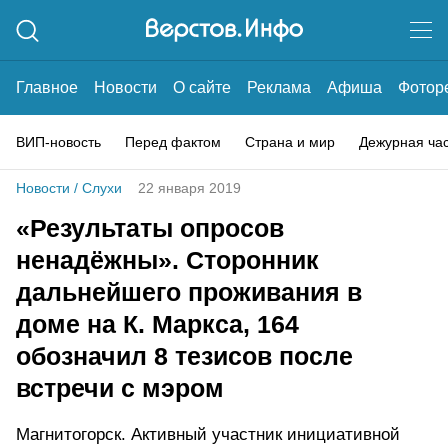
Главное
Новости
О сайте
Реклама
Афиша
Фотор
ВИП-новость
Перед фактом
Страна и мир
Дежурная ча
Новости
/
Слухи
22 января 2019
«Результаты опросов
ненадёжны». Сторонник
дальнейшего проживания в
доме на К. Маркса, 164
обозначил 8 тезисов после
встречи с мэром
Магнитогорск. Активный участник инициативной