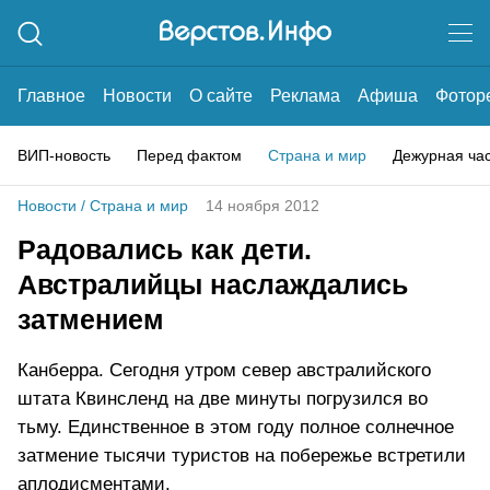
Главное
Новости
О сайте
Реклама
Афиша
Фотор
ВИП-новость
Перед фактом
Страна и мир
Дежурная ча
Новости
/
Страна и мир
14 ноября 2012
Радовались как дети.
Австралийцы наслаждались
затмением
Канберра. Сегодня утром север австралийского
штата Квинсленд на две минуты погрузился во
тьму. Единственное в этом году полное солнечное
затмение тысячи туристов на побережье встретили
аплодисментами.