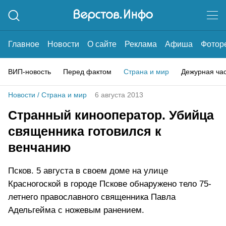
Главное
Новости
О сайте
Реклама
Афиша
Фотор
ВИП-новость
Перед фактом
Страна и мир
Дежурная ча
Новости
/
Страна и мир
6 августа 2013
Странный кинооператор. Убийца
священника готовился к
венчанию
Псков. 5 августа в своем доме на улице
Красногоской в городе Пскове обнаружено тело 75-
летнего православного священника Павла
Адельгейма с ножевым ранением.