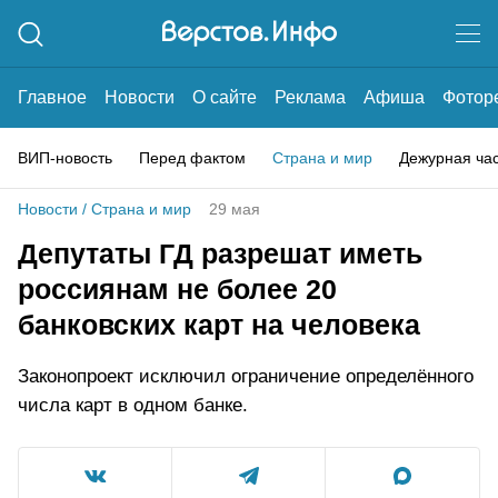
Главное
Новости
О сайте
Реклама
Афиша
Фотор
ВИП-новость
Перед фактом
Страна и мир
Дежурная ча
Новости
/
Страна и мир
29 мая
Депутаты ГД разрешат иметь
россиянам не более 20
банковских карт на человека
Законопроект исключил ограничение определённого
числа карт в одном банке.