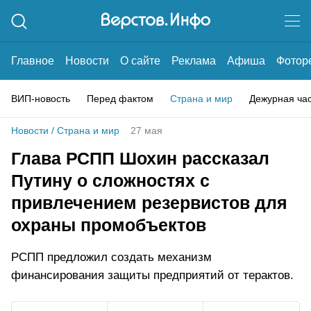
Главное
Новости
О сайте
Реклама
Афиша
Фотор
ВИП-новость
Перед фактом
Страна и мир
Дежурная ча
Новости
/
Страна и мир
27 мая
Глава РСПП Шохин рассказал
Путину о сложностях с
привлечением резервистов для
охраны промобъектов
РСПП предложил создать механизм
финансирования защиты предприятий от терактов.