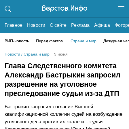
Главное
Новости
О сайте
Реклама
Афиша
Фотор
ВИП-новость
Перед фактом
Страна и мир
Дежурная ча
Новости
/
Страна и мир
9 июня
Глава Следственного комитета
Александр Бастрыкин запросил
разрешение на уголовное
преследование судьи из-за ДТП
Бастрыкин запросил согласие Высшей
квалификационной коллегии судей на возбуждение
уголовного дела против их коллеги – судьи