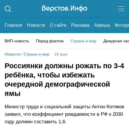
Главное
Новости
О сайте
Реклама
Афиша
Фотор
ВИП-новость
Перед фактом
Страна и мир
Дежурная ча
Новости
/
Страна и мир
18 мая
Россиянки должны рожать по 3-4
ребёнка, чтобы избежать
очередной демографической
ямы
Министр труда и социальной защиты Антон Котяков
заявил, что коэффициент рождаемости в РФ к 2030
году должен составить 1,6.