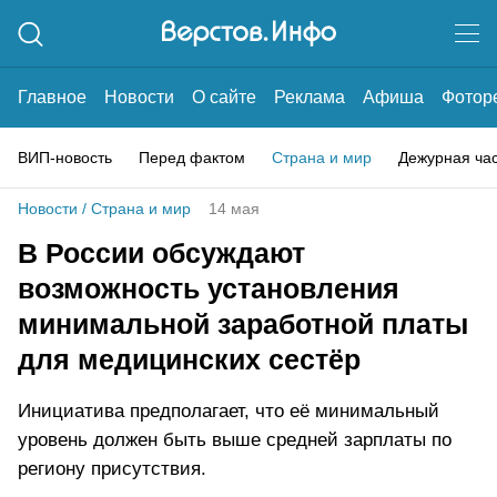
Главное
Новости
О сайте
Реклама
Афиша
Фотор
ВИП-новость
Перед фактом
Страна и мир
Дежурная ча
Новости
/
Страна и мир
14 мая
В России обсуждают
возможность установления
минимальной заработной платы
для медицинских сестёр
Инициатива предполагает, что её минимальный
уровень должен быть выше средней зарплаты по
региону присутствия.