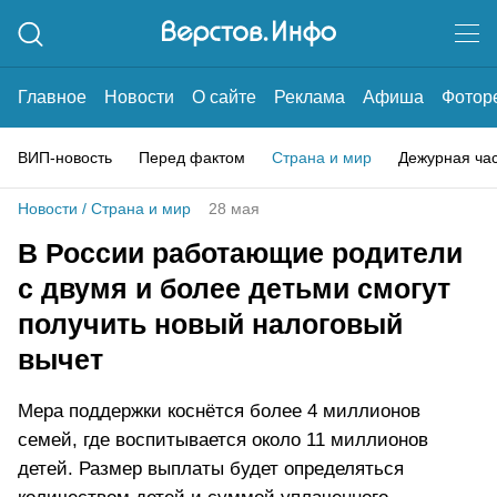
Главное
Новости
О сайте
Реклама
Афиша
Фотор
ВИП-новость
Перед фактом
Страна и мир
Дежурная ча
Новости
/
Страна и мир
28 мая
В России работающие родители
с двумя и более детьми смогут
получить новый налоговый
вычет
Мера поддержки коснётся более 4 миллионов
семей, где воспитывается около 11 миллионов
детей. Размер выплаты будет определяться