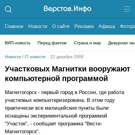
Главное
Новости
О сайте
Реклама
Афиша
Фотор
ВИП-новость
Перед фактом
Страна и мир
Дежурная ча
Новости
/
IT новости
22 декабря 2008
Участковых Магнитки вооружают
компьютерной программой
Магнитогорск - первый город в России, где работа
участковых компьютеризирована. В этом году
практически все милицейские пункты были
оснащены экспериментальной программой
"Участок", - сообщает программа "Вести-
Магнитогорск".