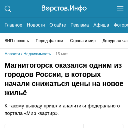
Главное
Новости
О сайте
Реклама
Афиша
Фотор
ВИП-новость
Перед фактом
Страна и мир
Дежурная ча
Новости
/
Недвижимость
15 мая
Магнитогорск оказался одним из
городов России, в которых
начали снижаться цены на новое
жильё
К такому выводу пришли аналитики федерального
портала «Мир квартир».