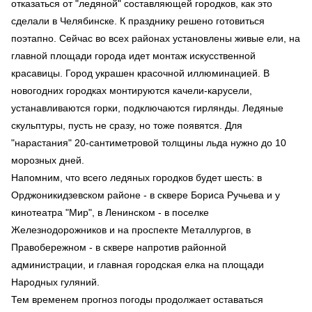
отказаться от "ледяной" составляющей городков, как это
сделали в Челябинске. К празднику решено готовиться
поэтапно. Сейчас во всех районах установлены живые ели, на
главной площади города идет монтаж искусственной
красавицы. Город украшен красочной иллюминацией. В
новогодних городках монтируются качели-карусели,
устанавливаются горки, подключаются гирлянды. Ледяные
скульптуры, пусть не сразу, но тоже появятся. Для
"нарастания" 20-сантиметровой толщины льда нужно до 10
морозных дней.
Напомним, что всего ледяных городков будет шесть: в
Орджоникидзевском районе - в сквере Бориса Ручьева и у
кинотеатра "Мир", в Ленинском - в поселке
Железнодорожников и на проспекте Металлургов, в
Правобережном - в сквере напротив районной
администрации, и главная городская елка на площади
Народных гуляний.
Тем временем прогноз погоды продолжает оставаться