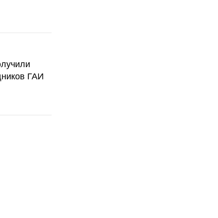
олучили
дников ГАИ