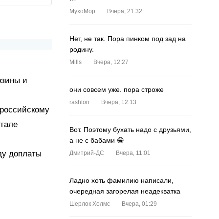
MyxoMop
Вчера, 21:32
Нет, не так. Пора пинком под зад на
родину.
Mills
Вчера, 12:27
рзины и
они совсем уже. пора строже
rashton
Вчера, 12:13
 российскому
ртале
Вот. Поэтому бухать надо с друзьями,
а не с бабами 😁
ду доплаты
Дмитрий-ДС
Вчера, 11:01
Ладно хоть фамилию написали,
очередная загорелая неадекватка
Шерлок Холмс
Вчера, 01:29