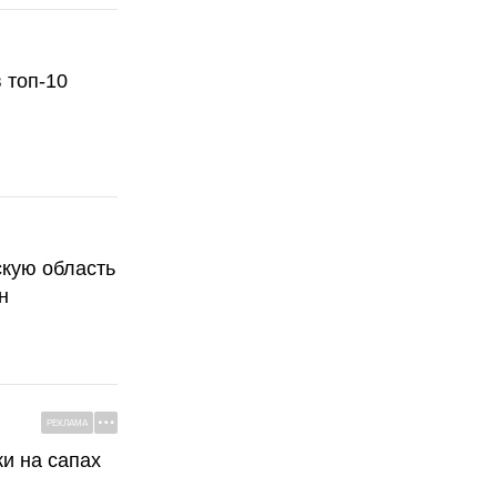
 топ-10
скую область
н
РЕКЛАМА
ки на сапах