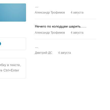
…
Александр Трофимов
4 августа
Нечего по колодцам шарить......
Александр Трофимов
4 августа
…
Дмитрий-ДС
4 августа
бку в тексте,
е Ctrl+Enter