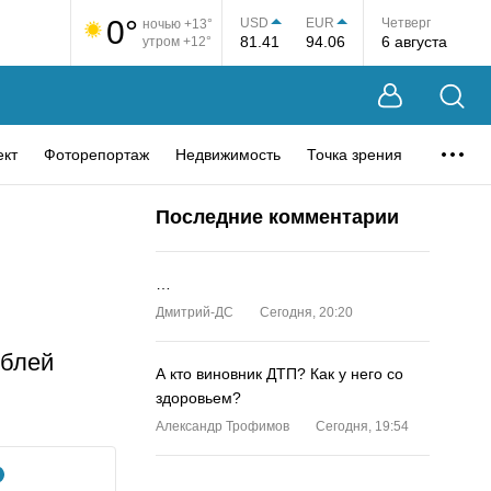
0°
USD
EUR
Четверг
ночью +13°
81.41
94.06
6 августа
утром +12°
ект
Фоторепортаж
Недвижимость
Точка зрения
Последние комментарии
…
Дмитрий-ДС
Сегодня, 20:20
ублей
А кто виновник ДТП? Как у него со
здоровьем?
Александр Трофимов
Сегодня, 19:54
…