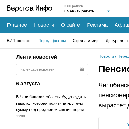
Ваш регион
Главное
Новости
О сайте
Реклама
Афиш
ВИП-новость
Перед фактом
Страна и мир
Дежурная ч
Новости
/
Перед
Лента новостей
Пенси
Календарь новостей
6 августа
Челябинс
пенсионер
В Челябинской области будут судить
гадалку, которая похитила крупную
вырастет 
сумму под предлогом снятия порчи
23:00