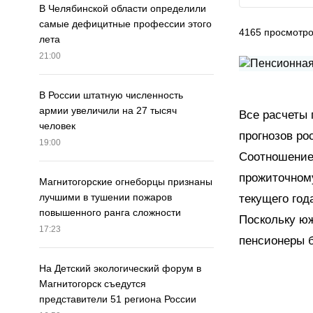
В Челябинской области определили
самые дефицитные профессии этого
4165
просмотр
лета
21:00
В России штатную численность
армии увеличили на 27 тысяч
Все расчеты 
человек
прогнозов ро
19:00
Соотношение
прожиточному
Магнитогорские огнеборцы признаны
лучшими в тушении пожаров
текущего год
повышенного ранга сложности
Поскольку юж
17:23
пенсионеры б
На Детский экологический форум в
Магнитогорск съедутся
представители 51 региона России