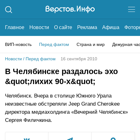
Главное
Новости
О сайте
Реклама
Афиша
Фотор
ВИП-новость
Перед фактом
Страна и мир
Дежурная ча
Новости
/
Перед фактом
16 сентября 2010
В Челябинске раздалось эхо
&quot;лихих 90-х&quot;
Челябинск. Вчера в столице Южного Урала
неизвестные обстреляли Jeep Grand Cherokee
директора медиахолдинга «Вечерний Челябинск»
Сергея Филичкина.