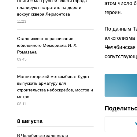
Почти 9 млн рублей власти города
этом число б
планируют потратить на дороги
героин.
вокруг сквера Лермонтова
11:23
По данным Та
алкоголизма 
Стало известно расписание
юбилейного Мемориала И. Х.
Челябинская 
Ромазана
сопутствующ
09:45
Магнитогорский меткомбинат будет
выпускать арматуру для
строительства небоскрёбов, мостов и
метро
08:11
Поделить
8 августа
В Челябинске задержали