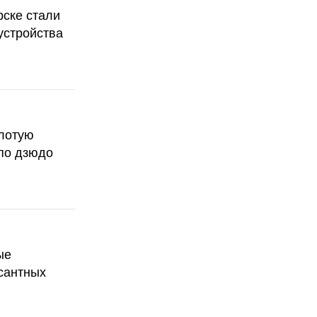
рске стали
устройства
олотую
по дзюдо
ые
сантных