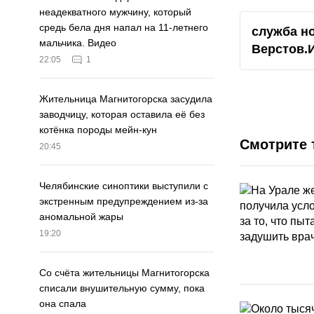
неадекватного мужчину, который
средь бела дня напал на 11-летнего
служба н
мальчика. Видео
Верстов.
22:05
1
Жительница Магнитогорска засудила
заводчицу, которая оставила её без
котёнка породы мейн-кун
Смотрите 
20:45
Челябинские синоптики выступили с
экстренным предупреждением из-за
аномальной жары
19:20
Со счёта жительницы Магнитогорска
списали внушительную сумму, пока
она спала