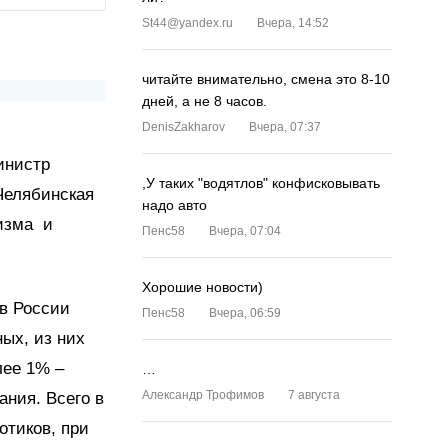
St44@yandex.ru
Вчера, 14:52
читайте внимательно, смена это 8-10
дней, а не 8 часов.
DenisZakharov
Вчера, 07:37
инистр
,У таких "водятлов" конфисковывать
Челябинская
надо авто
лизма и
Пенс58
Вчера, 07:04
Хорошие новости)
в России
Пенс58
Вчера, 06:59
ых, из них
лее 1% –
…
Александр Трофимов
7 августа
ания. Всего в
отиков, при