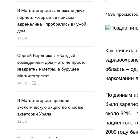
В Магнитогорске задержали двух
4696
просмотр
парней, которые «в поисках
адреналина» пробрались в чужой
дом
16:09
Как заявила 
Сергей Бердников: «Каждый
здравоохране
возведённый дом – это не просто
область – од
квадратные метры, а будущее
Магнитогорска»
наркомании 
14:32
1
По данным пр
В Магнитогорске провели
было зарегис
экологическую акцию по очистке
около 82% – 
акватории Урала
12:55
пациенты с т
2009 году бы