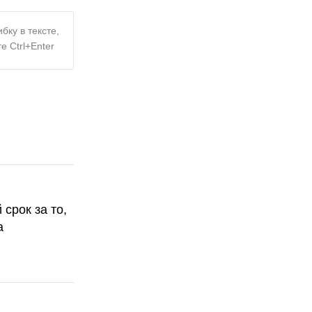
бку в тексте,
е Ctrl+Enter
срок за то,
а