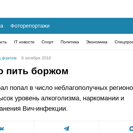
а
Фоторепортажи
асть
IT новости
Спорт
Политика
Экономика
Спецпро
 фактом
6 октября 2010
о пить боржом
л попал в число неблагополучных регионо
ысок уровень алкоголизма, наркомании и
анения Вич-инфекции.