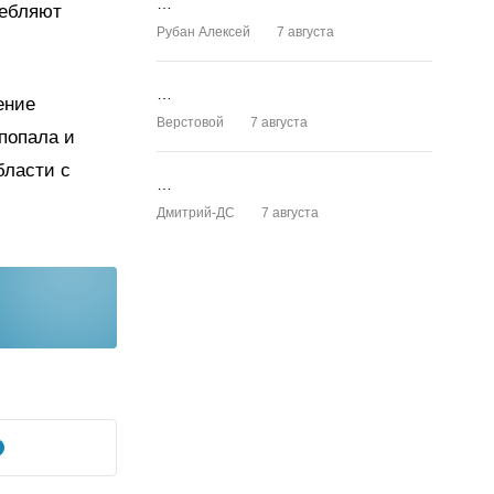
…
ребляют
Рубан Алексей
7 августа
…
ение
Верстовой
7 августа
попала и
бласти с
…
Дмитрий-ДС
7 августа