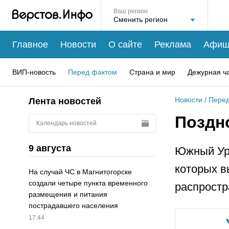
Ваш регион
Главное
Новости
О сайте
Реклама
Афиш
ВИП-новость
Перед фактом
Страна и мир
Дежурная ч
Новости
/
Перед
Лента новостей
Поздн
Календарь новостей
9 августа
Южный Ура
которых в
На случай ЧС в Магнитогорске
создали четыре пункта временного
распростр
размещения и питания
пострадавшего населения
17:44