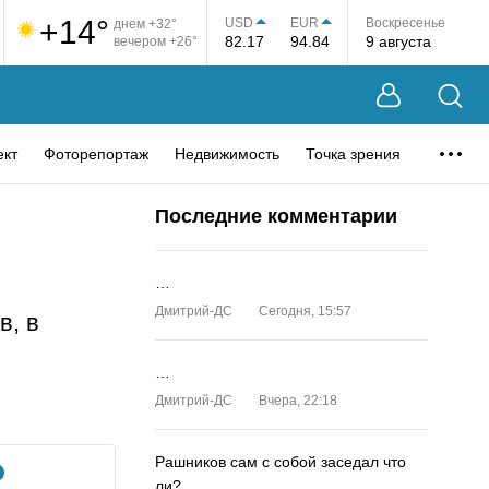
+14°
USD
EUR
Воскресенье
днем +32°
82.17
94.84
9 августа
вечером +26°
ект
Фоторепортаж
Недвижимость
Точка зрения
Последние комментарии
…
Дмитрий-ДС
Сегодня, 15:57
в, в
…
Дмитрий-ДС
Вчера, 22:18
Рашников сам с собой заседал что
ли?