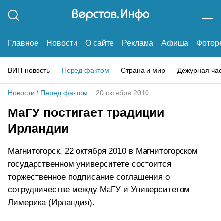
Главное
Новости
О сайте
Реклама
Афиша
Фотор
ВИП-новость
Перед фактом
Страна и мир
Дежурная ча
Новости
/
Перед фактом
20 октября 2010
МаГУ постигает традиции
Ирландии
Магнитогорск. 22 октября 2010 в Магнитогорском
государственном университете состоится
торжественное подписание соглашения о
сотрудничестве между МаГУ и Университетом
Лимерика (Ирландия).