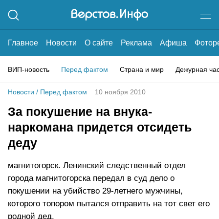
Главное
Новости
О сайте
Реклама
Афиша
Фотор
ВИП-новость
Перед фактом
Страна и мир
Дежурная ча
Новости
/
Перед фактом
10 ноября 2010
За покушение на внука-
наркомана придется отсидеть
деду
магнитогорск. Ленинский следственный отдел
города магнитогорска передал в суд дело о
покушении на убийство 29-летнего мужчины,
которого топором пытался отправить на тот свет его
родной дед.